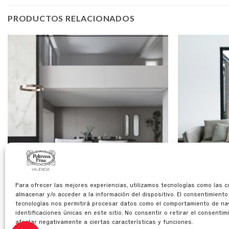
PRODUCTOS RELACIONADOS
Para ofrecer las mejores experiencias, utilizamos tecnologías como las 
almacenar y/o acceder a la información del dispositivo. El consentimient
tecnologías nos permitirá procesar datos como el comportamiento de na
SILLONES Y SOFÁS
SILLONES Y SOFÁ
COME TOGETHER | SOFÁ
BRETAGME | S
identificaciones únicas en este sitio. No consentir o retirar el consentim
afectar negativamente a ciertas características y funciones.