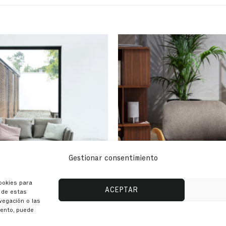
Gestionar consentimiento
cookies para
ACEPTAR
o de estas
vegación o las
S
SILLONES Y SOFÁS
OFÁ
MARTHA | SILLÓN
iento, puede